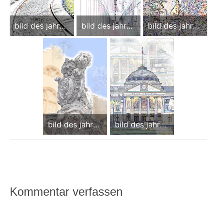
bild des jahres
bild des jahres
bild des jahres
2016
2015(photo
2014
art - limitierte
edition) 50
(+2)
14 x 21 cm
direktdruck
auf aluminum-
trägerplatte
bild des jahres
bild des jahres
bild des jahres
2015
2013
2012
theaterkolonn
aden
wiesbaden
PHOTOGALERI
E WIESBADEN
Kommentar verfassen