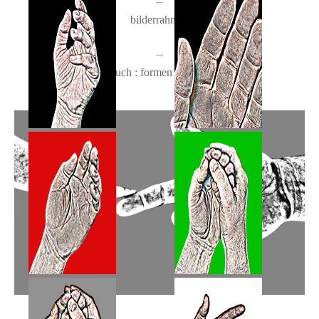
←
limitierte edition
limitierte edition
bilderrahmen
→
flamme : rauch : formen (limitierte edition)
hände-31
hände-30
limitierte edition
limitierte edition
hände-29
hände-28
limitierte edition
limitierte edition