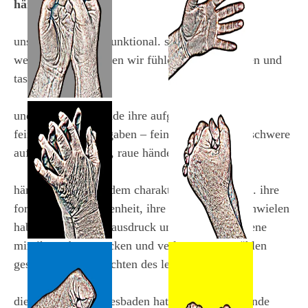
hände
unsere hände sind funktional. sie sind filigrane
werkzeuge, mit denen wir fühlen, greifen, zeigen und
tasten können.
hände-27
Hände-26
und so spiegeln hände ihre aufgaben wider.
limitierte edition
limitierte edition
feinmotorische aufgaben – feine hände. grobe, schwere
aufgaben – kräftige, raue hände.
hände entsprechen dem charakter des menschen. ihre
form, ihre beschaffenheit, ihre falten, riefen, schwielen
haben ihre eigenen ausdruck und sogar ihre eigene
mimik. narben, macken und verletzungen erzählen
hände-25
hände-24
geschichten. geschichten des lebens.
limitierte edition
limitierte edition
die photogalerie wiesbaden hat verschiedene hände