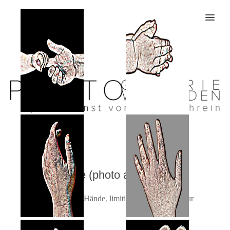
MENU
hände-
hände-
17<br>limitierte
18<br>limitierte
edition
edition
hände (photo art edition)
Schlagwörter:
Hände
,
limitierte Edition
,
Struktur
haende-33
hände-32