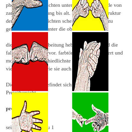
photographiert. ansichten unterschiedlicher hände von
zart bis grob, von jung bis alt. alle zeigen die struktur
der haut. einige ansichten scheinen sogar tiefer zu
gehen und blicken unter die oberfläche.
hände-23
hände-22
die besondere ausarbeitung hebt die struktur und die
limitierte edition
limitierte edition
falten der hände hervor. farbtöne werden reduziert und
modifiziert. unterschiedlichste hände werden so
vielfältig gezeigt, wie sie auch einzigartig sind.
Die Bildergalerie befindet sich unterhalb der
Preisübersicht.
hände-21
Hände-20
limitierte edition
limitierte edition
preisübersicht
seitenverhältnis 1 zu 1