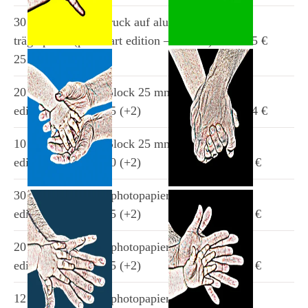
30 x 30 cm direktdruck auf aluminium-
trägerplatte (photo art edition – limited)
125 €
25 (+2)
hände-19
hände-16
limitierte edition
limitierte edition
20 x 20 cm Acryl-Block 25 mm (photo art
edition – limited) 25 (+2)
214 €
10 x 10 cm Acryl-Block 25 mm (photo art
edition – limited) 50 (+2)
96 €
30 x 30 cm galerie photopapier (photo art
hände-15
hände-14
edition – limited) 25 (+2)
89 €
limitierte edition
limitierte edition
20 x 20 cm galerie photopapier (photo art
edition – limited) 25 (+2)
78 €
12 x 12 cm galerie photopapier (photo art