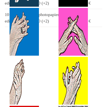
edition – limited) 50 (+2)
58 €
hände-13
hände-12
10 x 10 cm galerie photopapier (photo art
limitierte edition
limitierte edition
edition – limited) 50 (+2)
56 €
hände-11
hände-10
limitierte edition
limitierte edition