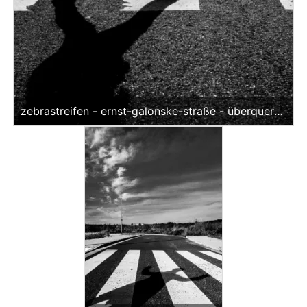
edi
tio
n
zebrastreifen - ernst-galonske-straße - überqueren
(sw)<br>offene edition