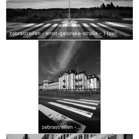
zebrastreifen - ernst-galonske-straße - 1 (sw)
offene edition
zebrastreifen -
biebricher schloss -