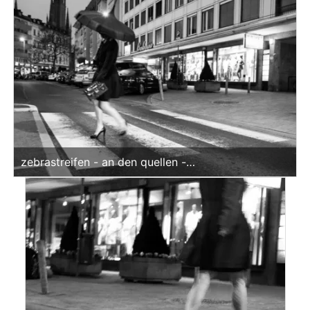
rheingaustr. (sw)
<br>offene edition
zebrastreifen - an den quellen -
schellenbergpassage (sw)<br>offene edition