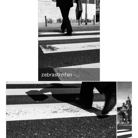
zebrastreifen -
klingholzstr. (sw)
<br>offene edition