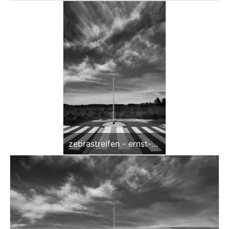
- 1 zu 3)<br>offene edition
zebrastreifen - ernst-
galonske-straße - 2
(sw)<br>offene edition