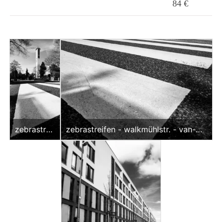
84 €
zebrastrei
zebrastreifen - walkmühlstr. - van-
fen -
dyck-str. - detail (sw) <br>offene
walkmühls
edition
tr. - van-
dyck-str.
(sw - 1 zu
2)
<br>offen
e edition