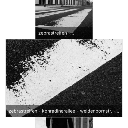
zebrastreifen -
konradinerallee -
weidenbornstr. (sw)
<br>offene edition
zebrastreifen - konradinerallee - weidenbornstr. -
detail (sw)<br>offene edition